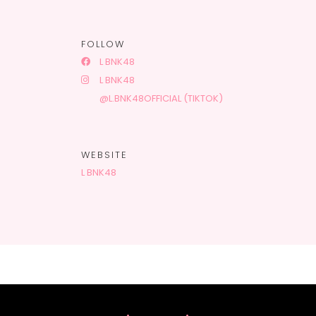
FOLLOW
L BNK48
L BNK48
@L.BNK48OFFICIAL (TIKTOK)
WEBSITE
L BNK48