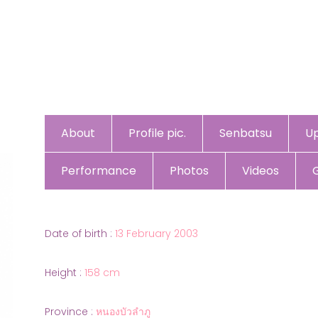
About
Profile pic.
Senbatsu
U
Performance
Photos
Videos
Date of birth :
13 February 2003
Height :
158 cm
Province :
หนองบัวลำภู