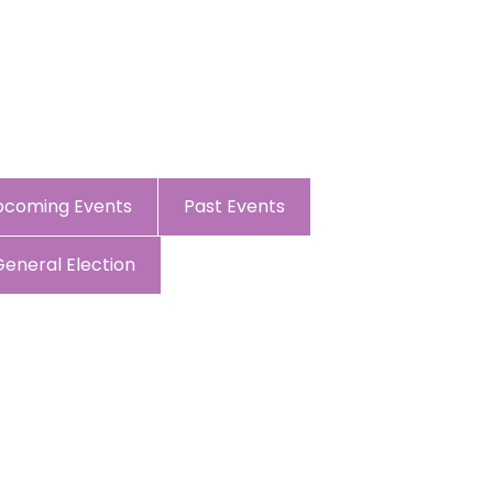
pcoming Events
Past Events
General Election