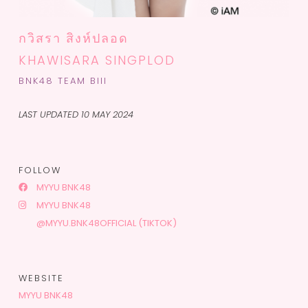
กวิสรา สิงห์ปลอด
KHAWISARA SINGPLOD
BNK48 TEAM BIII
LAST UPDATED 10 MAY 2024
FOLLOW
MYYU BNK48
MYYU BNK48
@MYYU.BNK48OFFICIAL (TIKTOK)
WEBSITE
MYYU BNK48