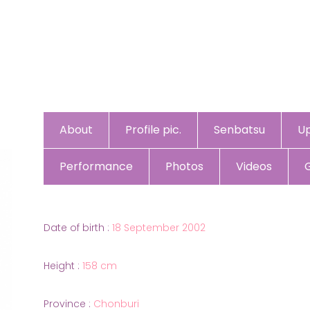
About
Profile pic.
Senbatsu
U
Performance
Photos
Videos
Date of birth :
18 September 2002
Height :
158 cm
Province :
Chonburi