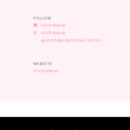
FOLLOW
HOOP BNK48
HOOP BNK48
@HOOP.BNK48OFFICIAL (TIKTOK)
WEBSITE
HOOP BNK48