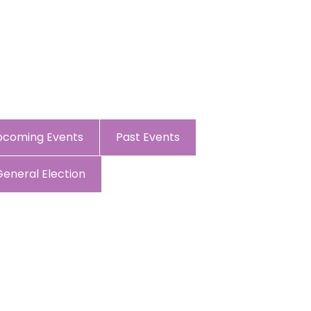
pcoming Events
Past Events
General Election