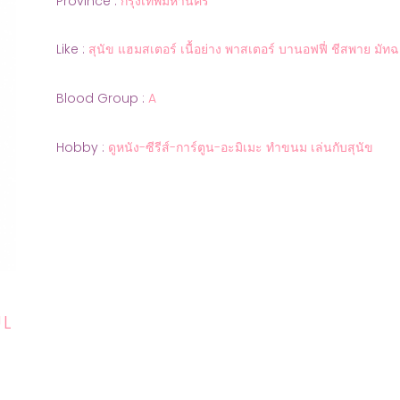
Province :
กรุงเทพมหานคร
Like :
สุนัข แฮมสเตอร์ เนื้อย่าง พาสเตอร์ บานอฟฟี่ ชีสพาย มั
Blood Group :
A
Hobby :
ดูหนัง-ซีรีส์-การ์ตูน-อะมิเมะ ทำขนม เล่นกับสุนัข
UL