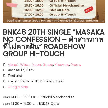
BNK48 20TH SINGLE “MASAKA
NO CONFESSION – คำสารภาพ
ที่ไม่คาดฝัน” ROADSHOW
GROUP HI-TOUCH
Monet
,
Wawa
,
Neen
,
Grape
,
Khowjow
,
Praew
มกราคม 17, 2026
Thailand
Royal Park Plaza 1F , Paradise Park
Google Map
เวลา 14.00 – 14.30 น. : Official Merchandise
เวลา 14.30 – 15.00 น. : BNK48 Café