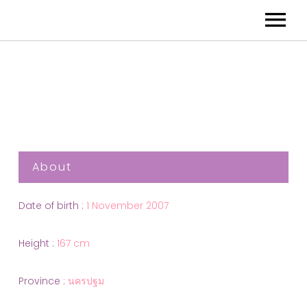
About
Date of birth :
1 November 2007
Height :
167 cm
Province :
นครปฐม