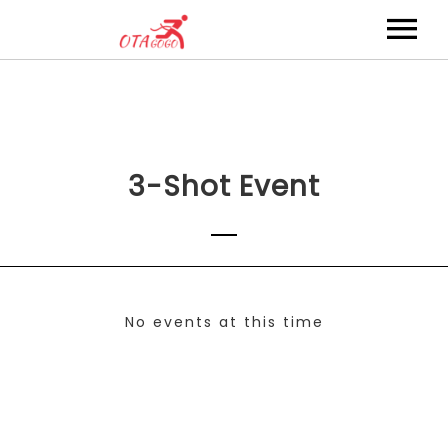
Members / สมาชิก
Events / กิจกรรม
3-Shot Event
No events at this time
Check back at a later time