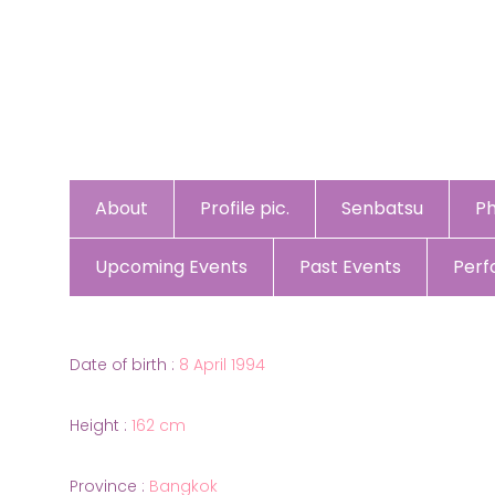
About
Profile pic.
Senbatsu
P
Upcoming Events
Past Events
Per
Date of birth :
8 April 1994
Height :
162 cm
Province :
Bangkok